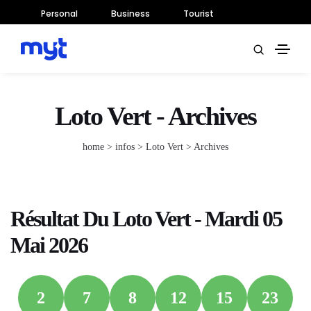
Personal
Business
Tourist
Loto Vert - Archives
home
> infos >
Loto Vert
> Archives
Résultat Du Loto Vert - Mardi 05
Mai 2026
2
7
8
12
15
23